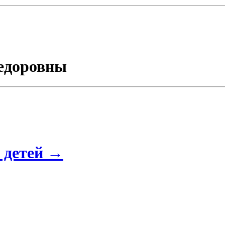
едоровны
 детей
→