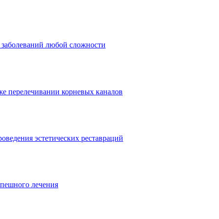
 заболеваний любой сложности
 же перелечивании корневых каналов
роведения эстетических реставраций
спешного лечения