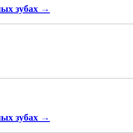
ных зубах
→
ных зубах →