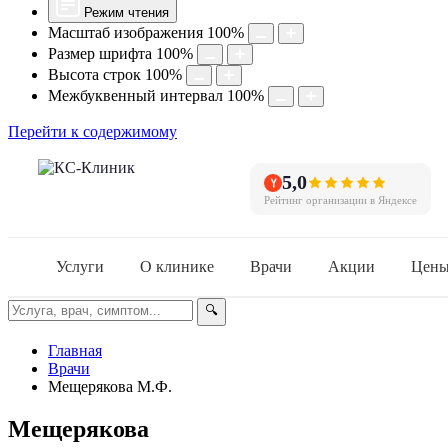
Режим чтения
Масштаб изображения
100
%
Размер шрифта
100
%
Высота строк
100
%
Межбуквенный интервал
100
%
Перейти к содержимому
5,0
Рейтинг организации в Яндексе
Услуги
О клинике
Врачи
Акции
Цен
🔍
Главная
Врачи
Мещерякова М.Ф.
Мещерякова