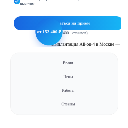
вычетом
Записаться на приём
от 152 400 ₽
5.0
(400+ отзывов)
Врачи
Цены
Работы
Отзывы