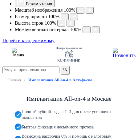
Режим чтения
Масштаб изображения
100
%
Размер шрифта
100
%
Высота строк
100
%
Межбуквенный интервал
100
%
Перейти к содержимому
🔍
Главная
/
Имплантация All-on-4 в Алтуфьево
Имплантация All-on-4 в Москве
Полный зубной ряд за 1–3 дня после установки
имплантов
Быстрая фиксация несъёмного протеза
Возможна рассрочка 0% и помощь с налоговым